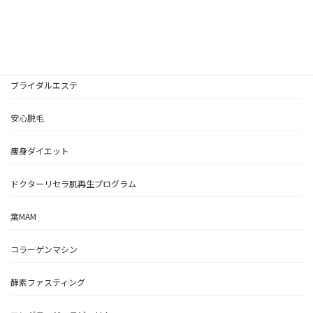
索:
HOME
美顔フェイシャル
ブライダルエステ
安心脱毛
痩身ダイエット
ドクターリセラ肌再生プログラム
葉MAM
コラーゲンマシン
酵素ファスティング