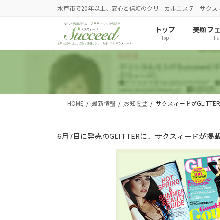
コ
ナ
水戸市で20年以上、安心と信頼のクリニカルエステ サクス
ン
ビ
トップ
美顔フ
テ
ゲ
Top
Fa
ン
ー
ツ
シ
へ
ョ
ス
ン
HOME
最新情報
お知らせ
サクスィードがGLITT
キ
に
ッ
移
6月7日に発売のGLITTERに、サクスィードが掲
プ
動