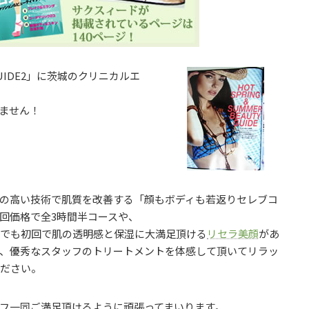
Y GUIDE2」に茨城のクリニカルエ
ません！
ィの高い技術で肌質を改善する「顔もボディも若返りセレブコ
回価格で全3時間半コースや、
方でも初回で肌の透明感と保湿に大満足頂ける
リセラ美顔
があ
で、優秀なスタッフのトリートメントを体感して頂いてリラッ
ください。
フ一同ご満足頂けるように頑張ってまいります。