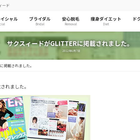
ィード
ェイシャル
ブライダル
安心脱毛
痩身ダイエット
ド
cial
Bridal
Removal
Diet
サクスィードがGLITTERに掲載されました。
2012年6月7日
ERに掲載されました。
載されました。