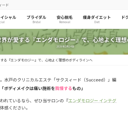
ィード
ェイシャル
ブライダル
安心脱毛
痩身ダイエット
ド
cial
Bridal
Removal
Diet
世界が愛する『エンダモロジー』で、心地よく理想
2026年2月14日
愛する『エンダモロジー』で、心地よく理想のボディラインへ
。水戸のクリニカルエステ「サクスィード（Succeed）」編
「ボディメイクは痛い施術を
我慢する
もの」
思われているなら、ぜひ当サロンの『
エンダモロジー インテグ
ご体感ください。