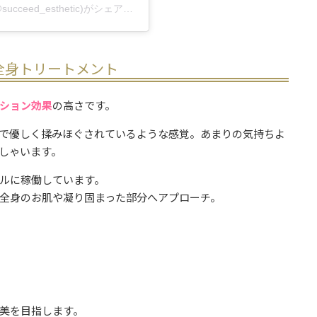
水戸市で人気のクリニカルエステ サクスィード(@succeed_esthetic)がシェアした投稿
全身トリートメント
ション効果
の高さです。
で優しく揉みほぐされているような感覚。あまりの気持ちよ
しゃいます。
ルに稼働しています。
全身のお肌や凝り固まった部分へアプローチ。
美を目指します。