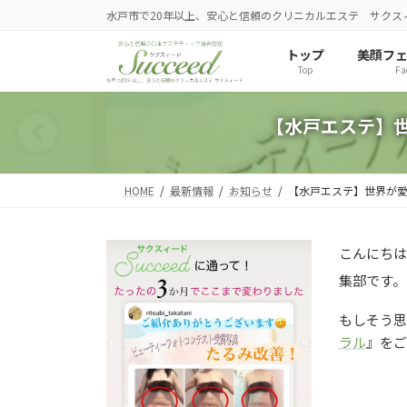
コ
ナ
水戸市で20年以上、安心と信頼のクリニカルエステ サクス
ン
ビ
トップ
美顔フ
テ
ゲ
Top
Fa
ン
ー
ツ
シ
【水戸エステ】
へ
ョ
ス
ン
HOME
最新情報
お知らせ
【水戸エステ】世界が
キ
に
ッ
移
こんにちは
プ
動
集部です。
もしそう
ラル
』を