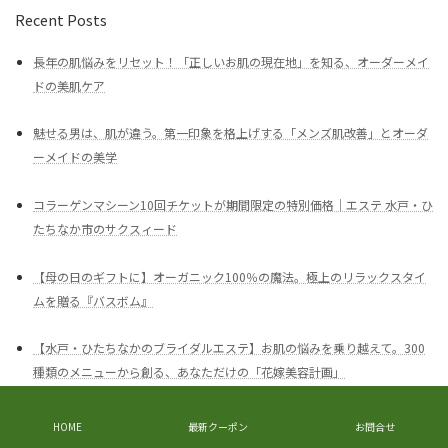
Recent Posts
長年の肌悩みをリセット！「正しいお肌の現在地」を知る、オーダーメイ
ドの美肌ケア
魅せる男は、肌が違う。第一印象を格上げする「メンズ肌改善」とオーダ
ーメイドの美学
コラーゲンマシーン10回チケットが期間限定の特別価格｜エステ 水戸・ひ
たちなか市のサクスィード
【母の日のギフトに】オーガニック100％の魔法。極上のリラックスタイ
ムを贈る『バスボム』
【水戸・ひたちなかのブライダルエステ】お肌の悩みを乗り越えて。300
種類のメニューから創る、あなただけの「花嫁美容計画」
HOME
最新クーポン
お問合せ
Copyright © エステ 水戸市・ひたちなか市のサクスィード（Succeed） All Rights Reserved.