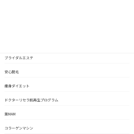
検
索:
HOME
美顔フェイシャル
ブライダルエステ
安心脱毛
痩身ダイエット
ドクターリセラ肌再生プログラム
葉MAM
コラーゲンマシン